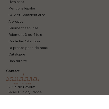
Livraisons
Mentions légales
CGV et Confidentialité
A propos
Paiement sécurisé
Paiement 3 ou 4 fois
Guide ReCollection
La presse parle de nous
Catalogue
Plan du site
Contact
3 Rue de Soyouz
31240 L'Union, France
09 54 84 07 86