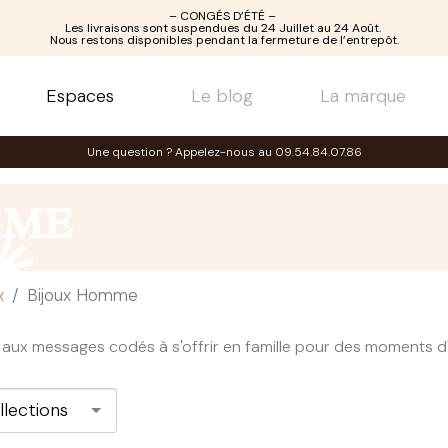
– CONGÉS D’ÉTÉ –
Les livraisons sont suspendues du 24 Juillet au 24 Août.
Nous restons disponibles pendant la fermeture de l’entrepôt.
Espaces
Le blog
La marque
Une question ? Appelez-nous au 09.54.84.07.86
MME
x
Bijoux Homme
s aux messages codés à s'offrir en famille pour des moments d'
llections