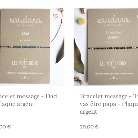
acelet message - Dad
Bracelet message - T
Plaqué argent
vas être papa - Plaq
argent
Prix
,00 €
29,00 €