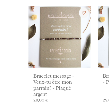
Bracelet message -
Br
Veux-tu être mon
- 
parrain? - Plaqué
argent
Prix
Prix
29,00 €
29