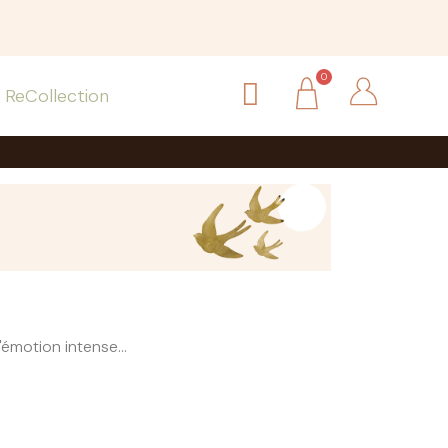
ReCollection
émotion intense...