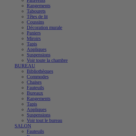
Paravents
Rangements
Tabourets
Têtes de lit
Coussins
Décoration murale
Paniers
Miroirs
Tapis
Appliques
Suspensions
Voir toute la chambre
BUREAU
Bibliothèques
Commodes
Chaises
Fauteuils
Bureaux
Rangements
Tapis
Appliques
Suspensions
Voir tout le bureau
SALON
Fauteuils