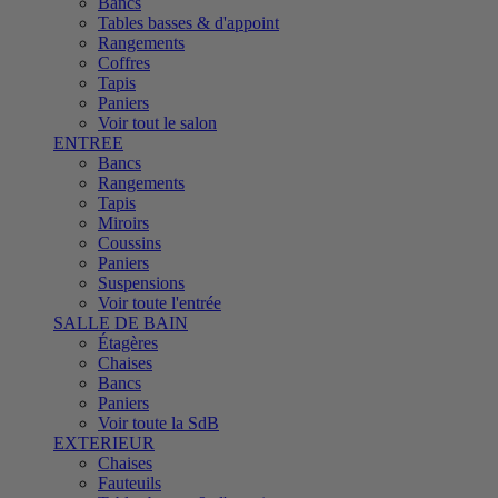
Bancs
Tables basses & d'appoint
Rangements
Coffres
Tapis
Paniers
Voir tout le salon
ENTREE
Bancs
Rangements
Tapis
Miroirs
Coussins
Paniers
Suspensions
Voir toute l'entrée
SALLE DE BAIN
Étagères
Chaises
Bancs
Paniers
Voir toute la SdB
EXTERIEUR
Chaises
Fauteuils