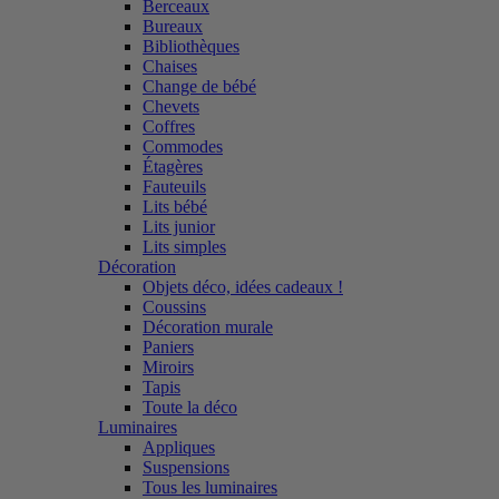
Berceaux
Bureaux
Bibliothèques
Chaises
Change de bébé
Chevets
Coffres
Commodes
Étagères
Fauteuils
Lits bébé
Lits junior
Lits simples
Décoration
Objets déco, idées cadeaux !
Coussins
Décoration murale
Paniers
Miroirs
Tapis
Toute la déco
Luminaires
Appliques
Suspensions
Tous les luminaires