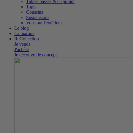
Tables basses & d'appoint
Tapis
Coussins
Suspensions
Voir tout l'extérieur
Le blog
La marque
ReCollection
Je vends
J'achète
Je découvre le concept