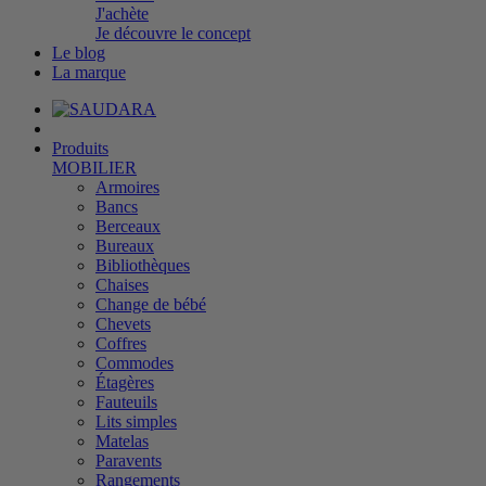
J'achète
Je découvre le concept
Le blog
La marque
Produits
MOBILIER
Armoires
Bancs
Berceaux
Bureaux
Bibliothèques
Chaises
Change de bébé
Chevets
Coffres
Commodes
Étagères
Fauteuils
Lits simples
Matelas
Paravents
Rangements