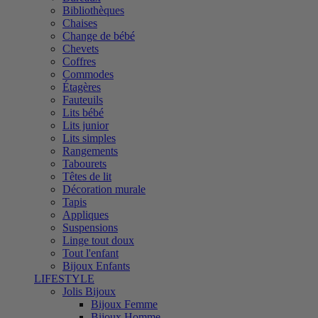
Bibliothèques
Chaises
Change de bébé
Chevets
Coffres
Commodes
Étagères
Fauteuils
Lits bébé
Lits junior
Lits simples
Rangements
Tabourets
Têtes de lit
Décoration murale
Tapis
Appliques
Suspensions
Linge tout doux
Tout l'enfant
Bijoux Enfants
LIFESTYLE
Jolis Bijoux
Bijoux Femme
Bijoux Homme