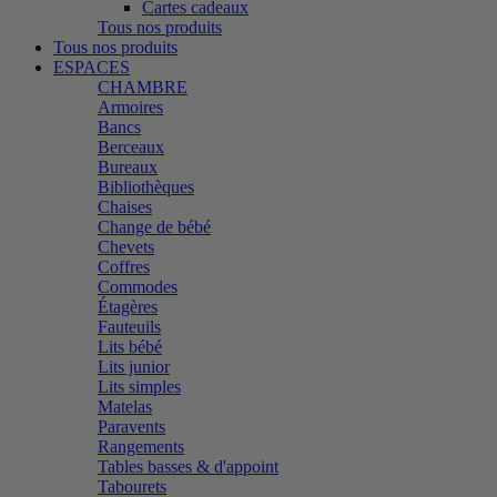
Cartes cadeaux
Tous nos produits
Tous nos produits
ESPACES
CHAMBRE
Armoires
Bancs
Berceaux
Bureaux
Bibliothèques
Chaises
Change de bébé
Chevets
Coffres
Commodes
Étagères
Fauteuils
Lits bébé
Lits junior
Lits simples
Matelas
Paravents
Rangements
Tables basses & d'appoint
Tabourets