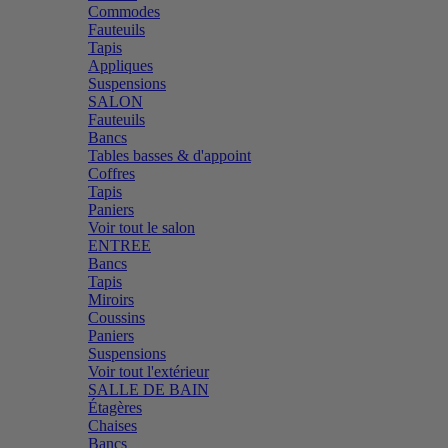
Commodes
Fauteuils
Tapis
Appliques
Suspensions
SALON
Fauteuils
Bancs
Tables basses & d'appoint
Coffres
Tapis
Paniers
Voir tout le salon
ENTREE
Bancs
Tapis
Miroirs
Coussins
Paniers
Suspensions
Voir tout l'extérieur
SALLE DE BAIN
Étagères
Chaises
Bancs