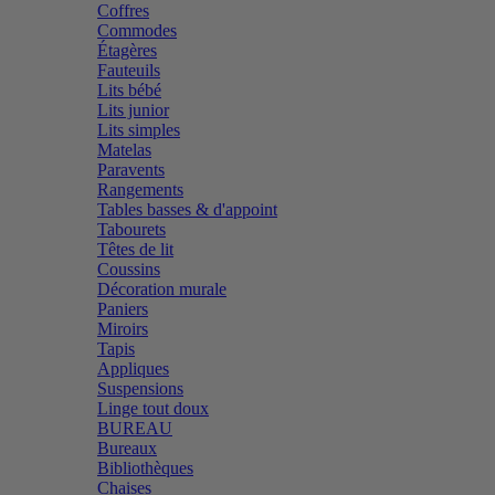
Coffres
Commodes
Étagères
Fauteuils
Lits bébé
Lits junior
Lits simples
Matelas
Paravents
Rangements
Tables basses & d'appoint
Tabourets
Têtes de lit
Coussins
Décoration murale
Paniers
Miroirs
Tapis
Appliques
Suspensions
Linge tout doux
BUREAU
Bureaux
Bibliothèques
Chaises