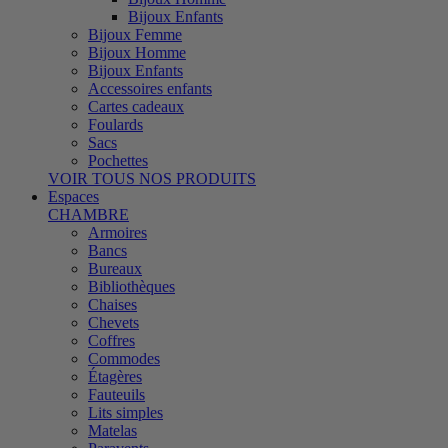
Bijoux Enfants
Bijoux Femme
Bijoux Homme
Bijoux Enfants
Accessoires enfants
Cartes cadeaux
Foulards
Sacs
Pochettes
VOIR TOUS NOS PRODUITS
Espaces
CHAMBRE
Armoires
Bancs
Bureaux
Bibliothèques
Chaises
Chevets
Coffres
Commodes
Étagères
Fauteuils
Lits simples
Matelas