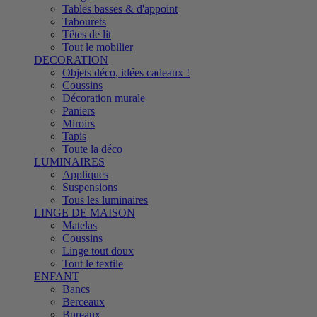
Tables basses & d'appoint
Tabourets
Têtes de lit
Tout le mobilier
DECORATION
Objets déco, idées cadeaux !
Coussins
Décoration murale
Paniers
Miroirs
Tapis
Toute la déco
LUMINAIRES
Appliques
Suspensions
Tous les luminaires
LINGE DE MAISON
Matelas
Coussins
Linge tout doux
Tout le textile
ENFANT
Bancs
Berceaux
Bureaux