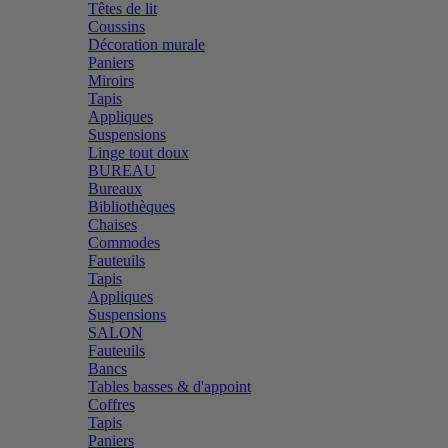
Têtes de lit
Coussins
Décoration murale
Paniers
Miroirs
Tapis
Appliques
Suspensions
Linge tout doux
BUREAU
Bureaux
Bibliothèques
Chaises
Commodes
Fauteuils
Tapis
Appliques
Suspensions
SALON
Fauteuils
Bancs
Tables basses & d'appoint
Coffres
Tapis
Paniers