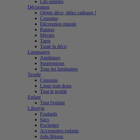
Lits simples
Décoration
Objets déco, idées cadeaux !
Coussins
Décoration murale
Paniers
Miroirs
Tapis
Toute la déco
Luminaires
Appliques
Suspensions
Tous les luminaires
Textile
Coussins
Linge tout doux
Tout le textile
Enfant
Tout l'enfant
Lifestyle
Foulards
Sacs
Pochettes
Accessoires enfants
Jolis Bijoux