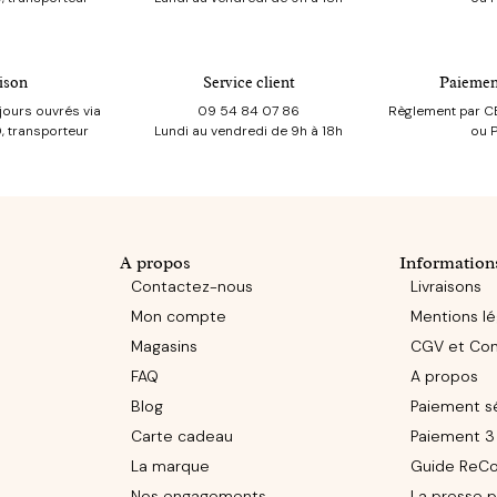
ison
Service client
Paiemen
jours ouvrés via
09 54 84 07 86
Règlement par CB
, transporteur
Lundi au vendredi de 9h à 18h
ou 
A propos
Information
Contactez-nous
Livraisons
Mon compte
Mentions lé
Magasins
CGV et Conf
FAQ
A propos
Blog
Paiement s
Carte cadeau
Paiement 3 
La marque
Guide ReCo
Nos engagements
La presse p