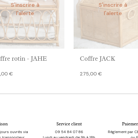
S'inscrire à
S'inscrire à
l'alerte
l'alerte
ffre rotin - JAHE
Coffre JACK
Prix
,00 €
275,00 €
ison
Service client
Paiemen
jours ouvrés via
09 54 84 07 86
Règlement par CB
, transporteur
Lundi au vendredi de 9h à 18h
ou 