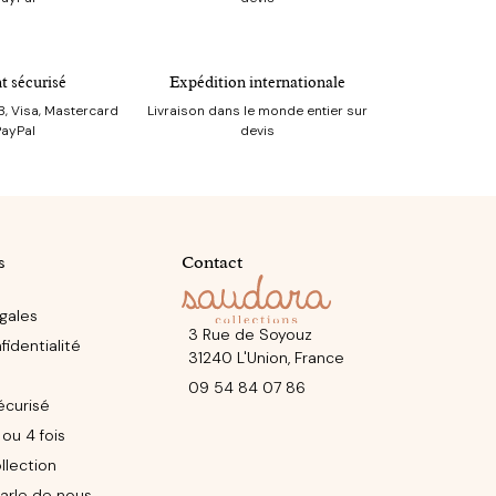
t sécurisé
Expédition internationale
, Visa, Mastercard
Livraison dans le monde entier sur
PayPal
devis
s
Contact
gales
3 Rue de Soyouz
identialité
31240 L'Union, France
09 54 84 07 86
écurisé
ou 4 fois
llection
arle de nous