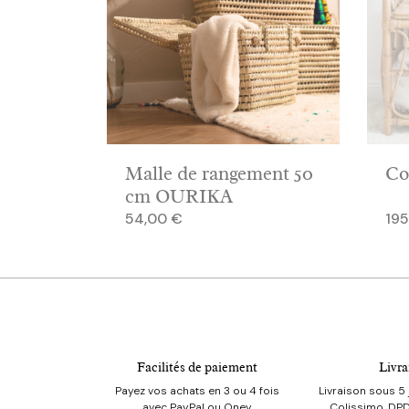
Malle de rangement 50
Co
cm OURIKA
Prix
Prix
54,00 €
195
Facilités de paiement
Livra
Payez vos achats en 3 ou 4 fois
Livraison sous 5 
avec PayPal ou Oney
Colissimo, DPD