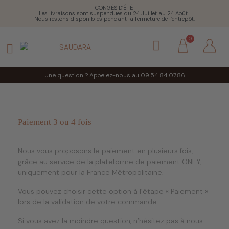
– CONGÉS D’ÉTÉ –
Les livraisons sont suspendues du 24 Juillet au 24 Août.
Nous restons disponibles pendant la fermeture de l’entrepôt.
Une question ? Appelez-nous au 09.54.84.07.86
Paiement 3 ou 4 fois
Nous vous proposons le paiement en plusieurs fois,
grâce au service de la plateforme de paiement ONEY,
uniquement pour la France Métropolitaine.
Vous pouvez choisir cette option à l’étape « Paiement »
lors de la validation de votre commande.
Si vous avez la moindre question, n’hésitez pas à nous