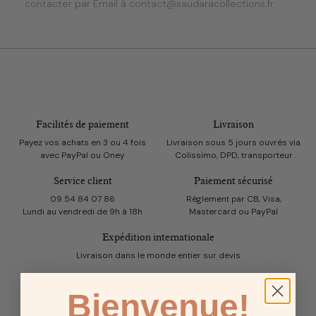
contacter par Email à contact@saudaracollections.fr
Facilités de paiement
Livraison
Payez vos achats en 3 ou 4 fois
Livraison sous 5 jours ouvrés via
avec PayPal ou Oney
Colissimo, DPD, transporteur
Service client
Paiement sécurisé
09 54 84 07 86
Règlement par CB, Visa,
Lundi au vendredi de 9h à 18h
Mastercard ou PayPal
Expédition internationale
Livraison dans le monde entier sur devis
Bienvenue!