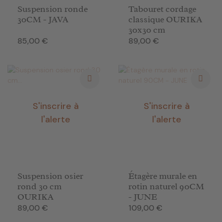
Suspension ronde
Tabouret cordage
30CM - JAVA
classique OURIKA
30x30 cm
Prix
Prix
85,00 €
89,00 €
S'inscrire à
S'inscrire à
l'alerte
l'alerte
Suspension osier
Étagère murale en
rond 30 cm
rotin naturel 90CM
OURIKA
- JUNE
Prix
Prix
89,00 €
109,00 €