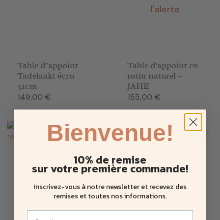
l'alerte
Table d’appoint
Table d'appoint en
Tadelaakt écru
rotin naturel -
32cm
JAHE
Prix
Prix
149,00 €
155,00 €
Bienvenue!
10% de remise
S'inscrire à
sur votre première commande!
l'alerte
Inscrivez-vous à notre newsletter et recevez des
remises et toutes nos informations
.