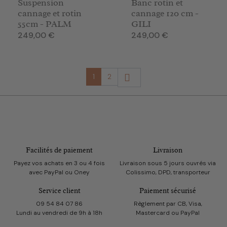
Suspension
Banc rotin et
cannage et rotin
cannage 120 cm -
55cm - PALM
GILI
Prix
Prix
249,00 €
249,00 €
Suivant
1
2

Facilités de paiement
Livraison
Payez vos achats en 3 ou 4 fois
Livraison sous 5 jours ouvrés via
avec PayPal ou Oney
Colissimo, DPD, transporteur
Service client
Paiement sécurisé
09 54 84 07 86
Règlement par CB, Visa,
Lundi au vendredi de 9h à 18h
Mastercard ou PayPal