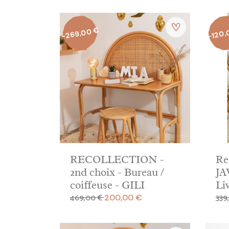
-269,00 €
-120,
RECOLLECTION -
Re
2nd choix - Bureau /
JA
coiffeuse - GILI
Li
469,00 €
339
Prix de base
Prix
Prix
200,00 €