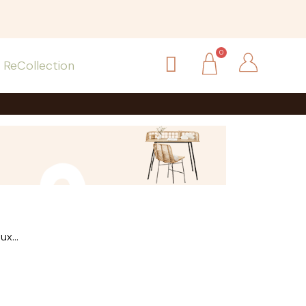
ReCollection
x...