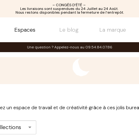
– CONGÉS D’ÉTÉ –
Les livraisons sont suspendues du 24 Juillet au 24 Août.
Nous restons disponibles pendant la fermeture de l’entrepôt.
Espaces
Le blog
La marque
Une question ? Appelez-nous au 09.54.84.07.86
ez un espace de travail et de créativité grâce à ces jolis bureau
llections