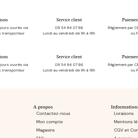
ison
Service client
Paiemen
jours ouvrés via
09 54 84 07 86
Règlement par CB
, transporteur
Lundi au vendredi de 9h à 18h
ou 
ison
Service client
Paiemen
jours ouvrés via
09 54 84 07 86
Règlement par CB
, transporteur
Lundi au vendredi de 9h à 18h
ou 
A propos
Information
Contactez-nous
Livraisons
Mon compte
Mentions lé
Magasins
CGV et Conf