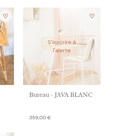
S'inscrire à
l'alerte
Bureau - JAVA BLANC
Prix
359,00 €