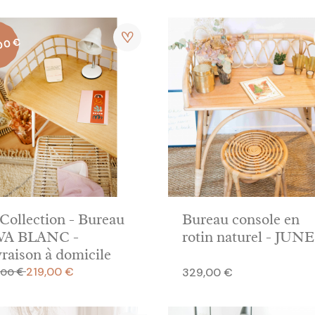
00 €
Collection - Bureau
Bureau console en
VA BLANC -
rotin naturel - JUNE
vraison à domicile
,00 €
 de base
Prix
219,00 €
Prix
329,00 €