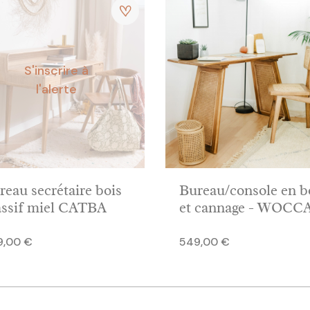
S'inscrire à
l'alerte
reau secrétaire bois
Bureau/console en b
ssif miel CATBA
et cannage - WOCC
Prix
9,00 €
549,00 €