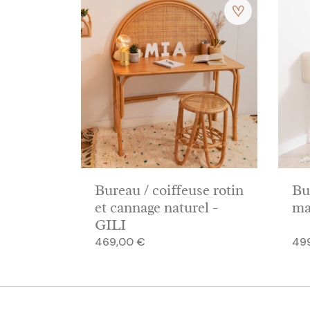
Bureau / coiffeuse rotin
Bu
et cannage naturel -
ma
GILI
Prix
Prix
469,00 €
49