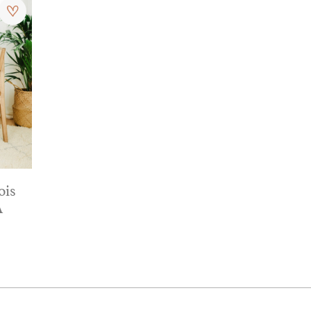
ois
A