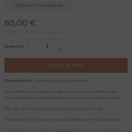
Ajouter à mes favoris
65,00 €
(Dont 1,50 € d'éco-participation )
-
Quantité
+
AJOUTER AU PANIER
Disponibilité :
Livraison sous une semaine
Un matelas de berceau ovale en viscose et bambou pour
accueillir bébé confortablement lors de ses premiers mois.
Placage 100% mousse de polyester densité 30 kg.
Enveloppe 60% viscose issue du bambou et 40% polyester.
Traitements anti-acariens, anti-bactérien et anti-moisissure.