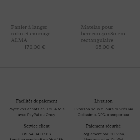
Panier à langer
Matelas pour
rotin et cannage -
berceau 40x80 cm
ALMA
rectangulaire
Prix
Prix
176,00 €
65,00 €
Facilités de paiement
Livraison
Payez vos achats en 3 ou 4 fois
Livraison sous 5 jours ouvrés via
avec PayPal ou Oney
Colissimo, DPD, transporteur
Service client
Paiement sécurisé
09 54 84 07 86
Règlement par CB, Visa,
Lundi au vendredi de 9h à 18h
Mastercard ou PayPal