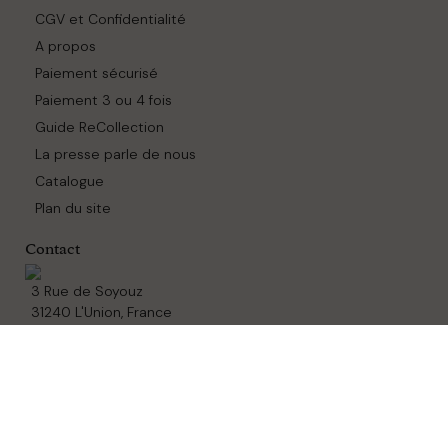
CGV et Confidentialité
A propos
Paiement sécurisé
Paiement 3 ou 4 fois
Guide ReCollection
La presse parle de nous
Catalogue
Plan du site
Contact
3 Rue de Soyouz
31240 L'Union, France
09 54 84 07 86
SAUDARA - © 2025 créé par l'Agence Web Cibleweb