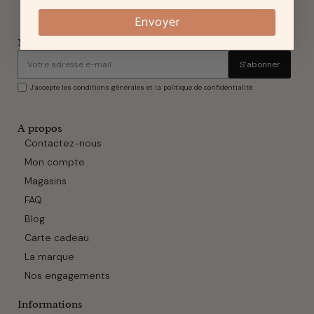
Envoyer
Newsletter
S’abonner
J'accepte les conditions générales et la politique de confidentialité
A propos
Contactez-nous
Mon compte
Magasins
FAQ
Blog
Carte cadeau
La marque
Nos engagements
Informations