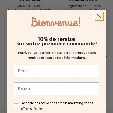
09 54 84 07 86
Règlement par CB, Visa,
Lundi au vendredi de 9h à 18h
Mastercard ou PayPal
Bienvenue!
Expédition internationale
Livraison dans le monde entier sur devis
10% de remise
sur votre première commande!
Facilités de paiement
Livraison
Inscrivez-vous à notre newsletter et recevez des
Payez vos achats en 3 ou 4 fois
Livraison sous 5 jours ouvrés via
remises et toutes nos informations
.
avec PayPal ou Oney
Colissimo, DPD, transporteur
Service client
Paiement sécurisé
09 54 84 07 86
Règlement par CB, Visa,
Lundi au vendredi de 9h à 18h
Mastercard ou PayPal
Expédition internationale
Livraison dans le monde entier sur devis
J'accepte de recevoir des emails marketing et des offres
J'accepte de recevoir des emails marketing et des
offres spéciales