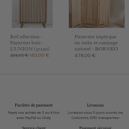
ReCollection -
Paravent triptyque
Paravent bois -
en rotin et cannage
L'UNION (31240)
naturel - BORNEO
269,00 €
Prix de base
Prix
140,00 €
Prix
479,00 €
Facilités de paiement
Livraison
Payez vos achats en 3 ou 4 fois
Livraison sous 5 jours ouvrés via
avec PayPal ou Oney
Colissimo, DPD, transporteur
Service client
Paiement sécurisé