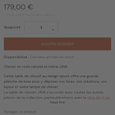
179,00 €
(Dont 0,82 € d'éco-participation )
-
Quantité
+
AJOUTER AU PANIER
Disponibilité :
Derniers articles en stock
Chevet en rotin naturel et métal
JAVA
Cette table de chevet au design épuré offre une grande
planche de bois pour y déposer vos livres, vos créations, vos
bijoux et votre lampe de chevet.
La table de chevet JAVA s’accorde avec toutes les autres
pièces de la collection, particulièrement avec la
tête de lit en
tout lire
rotin naturel et métal JAVA
.
Partager ce produit :