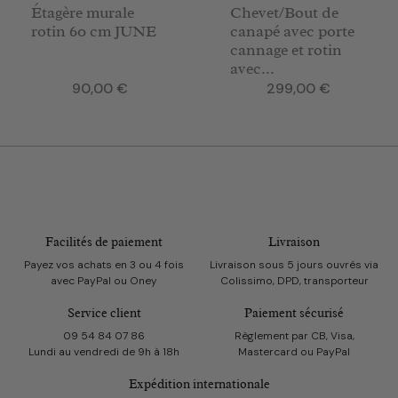
Étagère murale
Chevet/Bout de
rotin 60 cm JUNE
canapé avec porte
cannage et rotin
avec...
Prix
Prix
90,00 €
299,00 €
Facilités de paiement
Livraison
Payez vos achats en 3 ou 4 fois
Livraison sous 5 jours ouvrés via
avec PayPal ou Oney
Colissimo, DPD, transporteur
Service client
Paiement sécurisé
09 54 84 07 86
Règlement par CB, Visa,
Lundi au vendredi de 9h à 18h
Mastercard ou PayPal
Expédition internationale