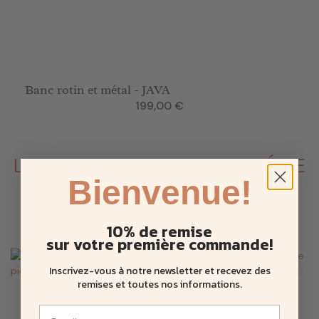
Banc rotin et métal - JAVA
Prix
199,00 €
LES CLIENTS QUI ONT ACHETÉ CE
Bienvenue!
PRODUIT ONT ÉGALEMENT
ACHETÉ :
10% de remise
sur votre première commande!
Inscrivez-vous à notre newsletter et recevez des
remises et toutes nos informations
.