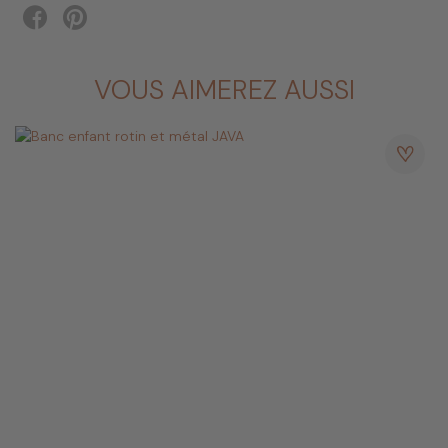
Dimensions produit: 46(L) x 30 (l) x 56(h) cm
Poids produit: 4 kg
Livraison à domicile en pied d'immeuble
Livré en seul colis
VOUS AIMEREZ AUSSI
Tous nos articles sont fabriqués à la main au ♡ de Java, dans
nos ateliers où le savoir-faire et la qualité sont mis à l’honneur
pour vous assurer la meilleure qualité possible
(
découvrez la
conception
)
. Chaque pièce étant unique, le produit et/ou ses
dimensions peuvent varier légèrement.