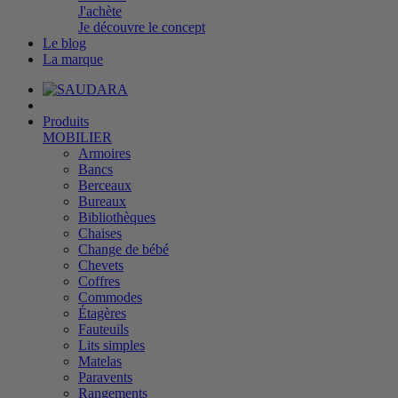
J'achète
Je découvre le concept
Le blog
La marque
Produits
MOBILIER
Armoires
Bancs
Berceaux
Bureaux
Bibliothèques
Chaises
Change de bébé
Chevets
Coffres
Commodes
Étagères
Fauteuils
Lits simples
Matelas
Paravents
Rangements