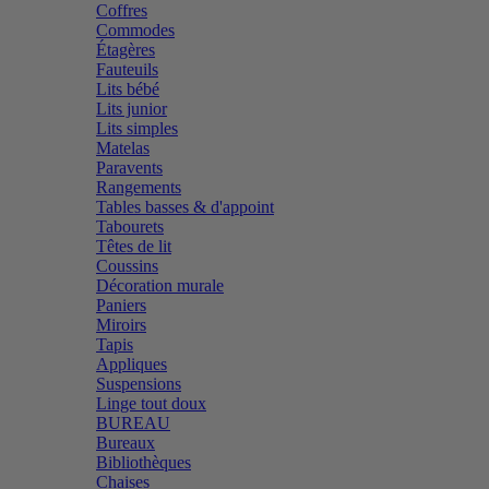
Coffres
Commodes
Étagères
Fauteuils
Lits bébé
Lits junior
Lits simples
Matelas
Paravents
Rangements
Tables basses & d'appoint
Tabourets
Têtes de lit
Coussins
Décoration murale
Paniers
Miroirs
Tapis
Appliques
Suspensions
Linge tout doux
BUREAU
Bureaux
Bibliothèques
Chaises