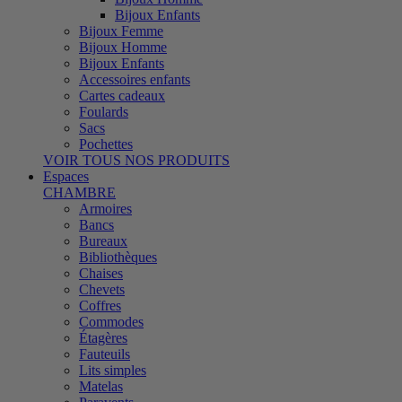
Bijoux Enfants
Bijoux Femme
Bijoux Homme
Bijoux Enfants
Accessoires enfants
Cartes cadeaux
Foulards
Sacs
Pochettes
VOIR TOUS NOS PRODUITS
Espaces
CHAMBRE
Armoires
Bancs
Bureaux
Bibliothèques
Chaises
Chevets
Coffres
Commodes
Étagères
Fauteuils
Lits simples
Matelas