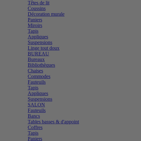
Têtes de lit
Coussins
Décoration murale
Paniers
Miroirs
Tapis
Appliques
Suspensions
Linge tout doux
BUREAU
Bureaux
Bibliothèques
Chaises
Commodes
Fauteuils
Tapis
Appliques
Suspensions
SALON
Fauteuils
Bancs
Tables basses & d'appoint
Coffres
Tapis
Paniers