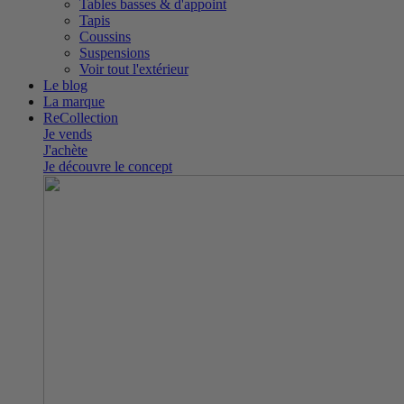
Tables basses & d'appoint
Tapis
Coussins
Suspensions
Voir tout l'extérieur
Le blog
La marque
ReCollection
Je vends
J'achète
Je découvre le concept