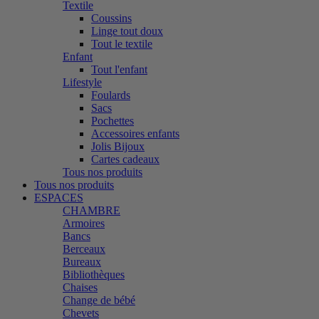
Textile
Coussins
Linge tout doux
Tout le textile
Enfant
Tout l'enfant
Lifestyle
Foulards
Sacs
Pochettes
Accessoires enfants
Jolis Bijoux
Cartes cadeaux
Tous nos produits
Tous nos produits
ESPACES
CHAMBRE
Armoires
Bancs
Berceaux
Bureaux
Bibliothèques
Chaises
Change de bébé
Chevets