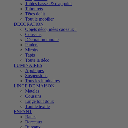
Tables basses & d'appoint
Tabourets
Têtes de lit
Tout le mobilier
DECORATION
Objets déco, idées cadeaux !
Coussins
Décoration murale
Paniers
Miroirs
Tapis
Toute la déco
LUMINAIRES
Appliques
Suspensions
Tous les luminaires
LINGE DE MAISON
Matelas
Coussins
Linge tout doux
Tout le textile
ENFANT
Bancs
Berceaux
Bureaux