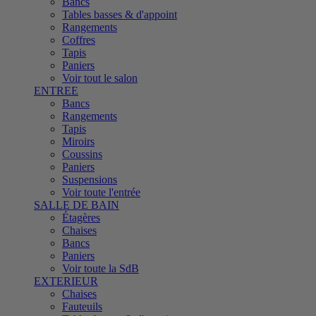
Bancs
Tables basses & d'appoint
Rangements
Coffres
Tapis
Paniers
Voir tout le salon
ENTREE
Bancs
Rangements
Tapis
Miroirs
Coussins
Paniers
Suspensions
Voir toute l'entrée
SALLE DE BAIN
Étagères
Chaises
Bancs
Paniers
Voir toute la SdB
EXTERIEUR
Chaises
Fauteuils