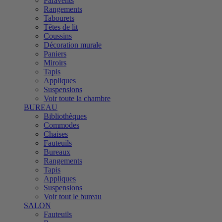
Paravents
Rangements
Tabourets
Têtes de lit
Coussins
Décoration murale
Paniers
Miroirs
Tapis
Appliques
Suspensions
Voir toute la chambre
BUREAU
Bibliothèques
Commodes
Chaises
Fauteuils
Bureaux
Rangements
Tapis
Appliques
Suspensions
Voir tout le bureau
SALON
Fauteuils