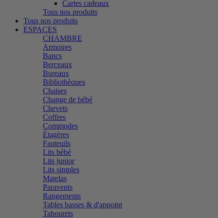
Cartes cadeaux
Tous nos produits
Tous nos produits
ESPACES
CHAMBRE
Armoires
Bancs
Berceaux
Bureaux
Bibliothèques
Chaises
Change de bébé
Chevets
Coffres
Commodes
Étagères
Fauteuils
Lits bébé
Lits junior
Lits simples
Matelas
Paravents
Rangements
Tables basses & d'appoint
Tabourets