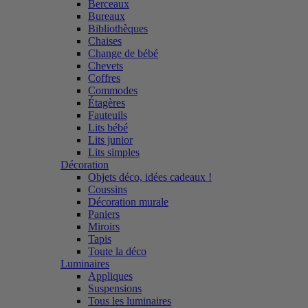
Berceaux
Bureaux
Bibliothèques
Chaises
Change de bébé
Chevets
Coffres
Commodes
Étagères
Fauteuils
Lits bébé
Lits junior
Lits simples
Décoration
Objets déco, idées cadeaux !
Coussins
Décoration murale
Paniers
Miroirs
Tapis
Toute la déco
Luminaires
Appliques
Suspensions
Tous les luminaires