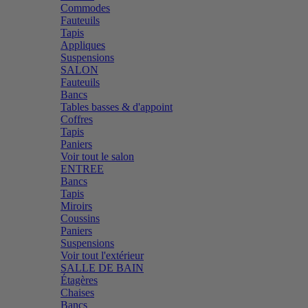
Commodes
Fauteuils
Tapis
Appliques
Suspensions
SALON
Fauteuils
Bancs
Tables basses & d'appoint
Coffres
Tapis
Paniers
Voir tout le salon
ENTREE
Bancs
Tapis
Miroirs
Coussins
Paniers
Suspensions
Voir tout l'extérieur
SALLE DE BAIN
Étagères
Chaises
Bancs