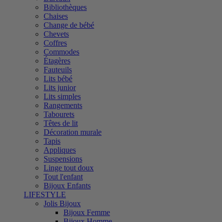
Bibliothèques
Chaises
Change de bébé
Chevets
Coffres
Commodes
Étagères
Fauteuils
Lits bébé
Lits junior
Lits simples
Rangements
Tabourets
Têtes de lit
Décoration murale
Tapis
Appliques
Suspensions
Linge tout doux
Tout l'enfant
Bijoux Enfants
LIFESTYLE
Jolis Bijoux
Bijoux Femme
Bijoux Homme