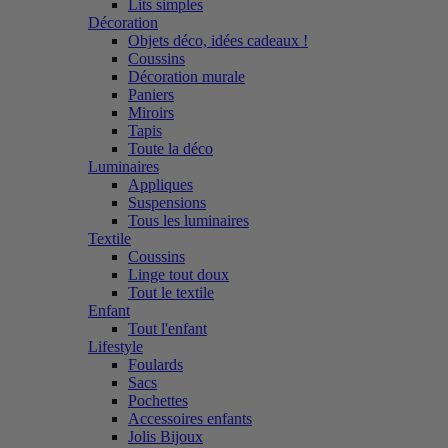
Lits simples
Décoration
Objets déco, idées cadeaux !
Coussins
Décoration murale
Paniers
Miroirs
Tapis
Toute la déco
Luminaires
Appliques
Suspensions
Tous les luminaires
Textile
Coussins
Linge tout doux
Tout le textile
Enfant
Tout l'enfant
Lifestyle
Foulards
Sacs
Pochettes
Accessoires enfants
Jolis Bijoux