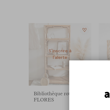
S'inscrire à
l'alerte
a
Bibliothèque rotin
Be
FLORES
na
FL