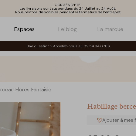
– CONGÉS D’ÉTÉ –
Les livraisons sont suspendues du 24 Juillet au 24 Août.
Nous restons disponibles pendant la fermeture de l’entrepôt.
Espaces
Le blog
La marque
Une question ? Appelez-nous au 09.54.84.07.86
rceau Flores Fantaisie
Habillage berce
Ajouter à mes f