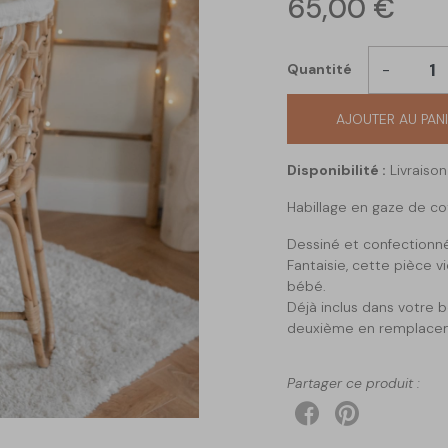
65,00 €
-
Quantité
AJOUTER AU PAN
Disponibilité :
Livraiso
Habillage en gaze de c
Dessiné et confectionn
Fantaisie, cette pièce 
bébé.
Déjà inclus dans votre 
deuxième en remplacem
ATTENTION, ne convient 
Partager ce produit :
Collections, les retour
pas acceptés
100% Coton Oeko-Tex