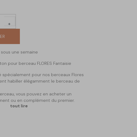
+
IER
n sous une semaine
oton pour berceau FLORES Fantaisie
é spécialement pour nos berceaux Flores
vient habiller élégamment le berceau de
berceau, vous pouvez en acheter un
ent ou en complément du premier.
tout lire
qu'au berceau Flores Fantaisie Saudara
s pour problème de dimensions ne seront