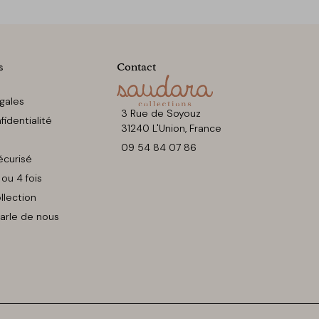
s
Contact
gales
3 Rue de Soyouz
identialité
31240 L'Union, France
09 54 84 07 86
écurisé
ou 4 fois
llection
arle de nous