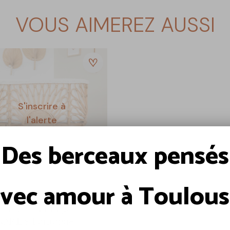
Fabrication française
Livraison Colissimo à do
VOUS AIMEREZ AUSSI
S'inscrire à
l'alerte
Des berceaux pensés
vec amour à Toulou
rceau bébé en rotin
turel et cannage -
ORES Fantaisie