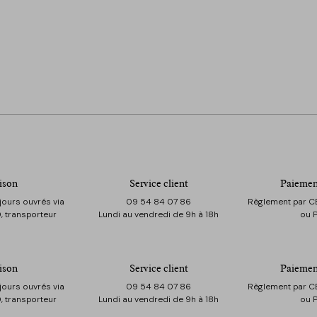
ison
Service client
Paiemen
jours ouvrés via
09 54 84 07 86
Règlement par CB
, transporteur
Lundi au vendredi de 9h à 18h
ou 
ison
Service client
Paiemen
jours ouvrés via
09 54 84 07 86
Règlement par CB
, transporteur
Lundi au vendredi de 9h à 18h
ou 