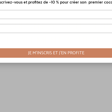
scrivez-vous et profitez de -10 % pour créer son premier coc
Prix
469,00 €
S QUI ONT ACHETÉ CE 
ÉGALEMENT ACHETÉ :
r par email ma check-list de naissance à imprimer
JE M’INSCRIS ET J’EN PROFITE