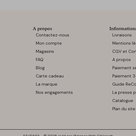
A propos
Information
Contactez-nous
Livraisons
Mon compte
Mentions lé
Magasins
CGV et Conf
FAQ
A propos
Blog
Paiement s
Carte cadeau
Paiement 3 
La marque
Guide ReCo
Nos engagements
La presse p
Catalogue
Plan du site
SAUDARA - © 2025 créé par l'Agence Web Cibleweb