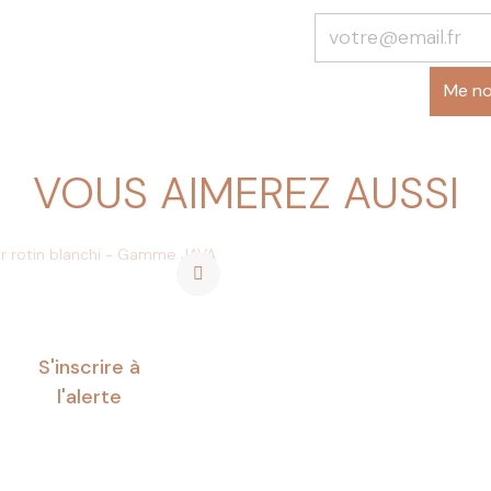
Tous nos articles sont f
ateliers ou le savoir-fair
pour vous assurer la meil
Me not
conception
)
VOUS AIMEREZ AUSSI
S'inscrire à
l'alerte