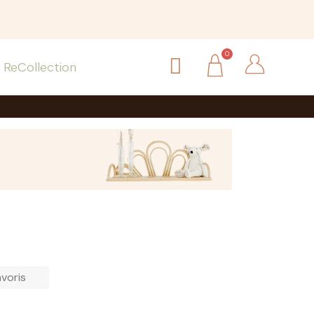
ReCollection
avoris