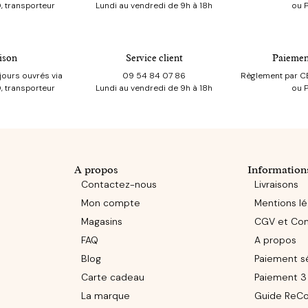
, transporteur
Lundi au vendredi de 9h à 18h
ou 
ison
Service client
Paiemen
jours ouvrés via
09 54 84 07 86
Règlement par CB
, transporteur
Lundi au vendredi de 9h à 18h
ou 
A propos
Information
Contactez-nous
Livraisons
Mon compte
Mentions lé
Magasins
CGV et Conf
FAQ
A propos
Blog
Paiement s
Carte cadeau
Paiement 3 
La marque
Guide ReCo