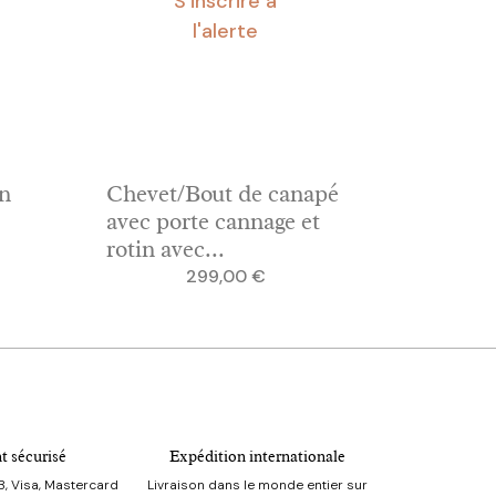
S'inscrire à
l'alerte
in
Chevet/Bout de canapé
avec porte cannage et
rotin avec...
Prix
299,00 €
t sécurisé
Expédition internationale
, Visa, Mastercard
Livraison dans le monde entier sur