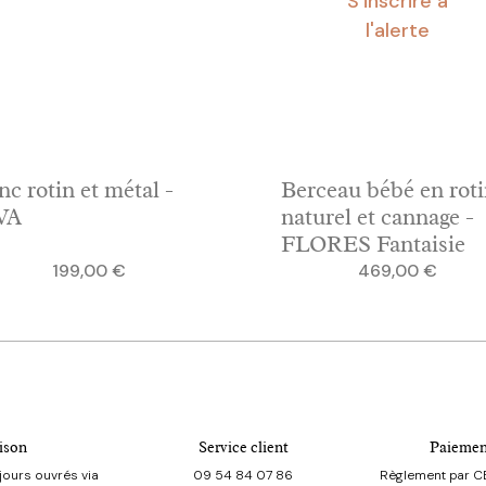
S'inscrire à
l'alerte
nc rotin et métal -
Berceau bébé en rot
VA
naturel et cannage -
FLORES Fantaisie
Prix
Prix
199,00 €
469,00 €
ison
Service client
Paiemen
jours ouvrés via
09 54 84 07 86
Règlement par CB