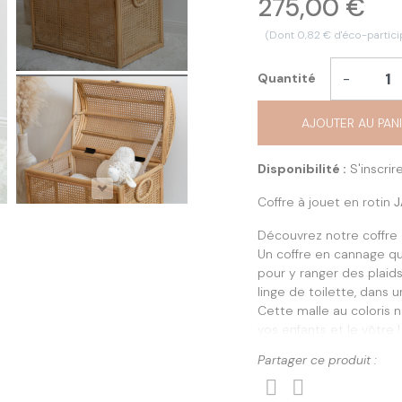
275,00 €
(Dont 0,82 € d'éco-partici
-
Quantité
AJOUTER AU PAN
Disponibilité :
S'inscrire
Coffre à jouet en rotin
J
Découvrez notre coffre 
Un coffre en cannage qui
pour y ranger des plaids
linge de toilette, dans 
Cette malle au coloris n
vos enfants et le vôtre !
Partager ce produit :
Dimensions produit: 60(l
Poids : 8 kg
Livré en 1 seul colis. Pr