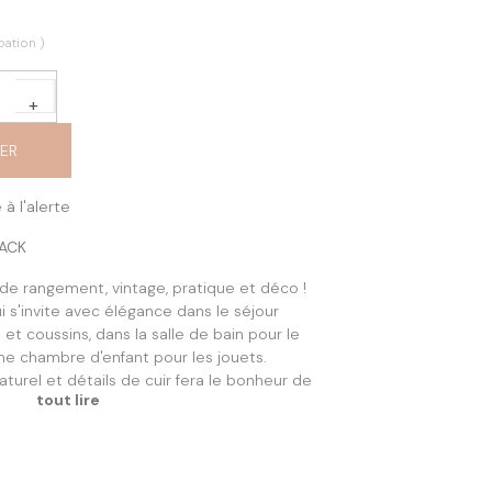
pation )
+
IER
 à l'alerte
ACK
de rangement, vintage, pratique et déco !
 s'invite avec élégance dans le séjour
 et coussins, dans la salle de bain pour le
une chambre d'enfant pour les jouets.
aturel et détails de cuir fera le bonheur de
tout lire
) x 36(p) x 51(h) cm
oduit déjà monté