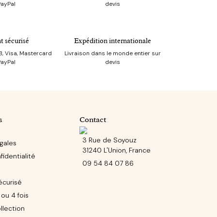
PayPal
devis
t sécurisé
Expédition internationale
, Visa, Mastercard
Livraison dans le monde entier sur
PayPal
devis
s
Contact
3 Rue de Soyouz
gales
31240 L'Union, France
identialité
09 54 84 07 86
écurisé
ou 4 fois
llection