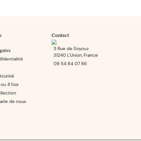
s
Contact
3 Rue de Soyouz
gales
31240 L'Union, France
identialité
09 54 84 07 86
écurisé
ou 4 fois
llection
arle de nous