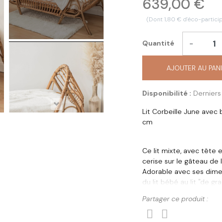
639,00 €
(Dont 1,80 € d'éco-particip
-
Quantité
AJOUTER AU PAN
Disponibilité :
Derniers 
Lit Corbeille June avec b
cm
Ce lit mixte, avec tête 
cerise sur le gâteau de
Adorable avec ses dimen
du lit bébé au lit "de gr
Le + de ce lit enfant: s
Partager ce produit :
étape en douceur...
Agrémenté de coussins ou