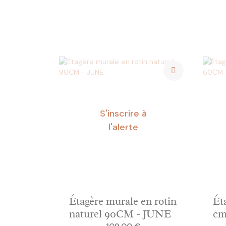
S'inscrire à
l'alerte
Étagère murale en rotin
Ét
naturel 90CM - JUNE
cm
Prix