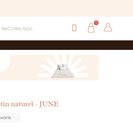
ReCollection
otin naturel - JUNE
avoris