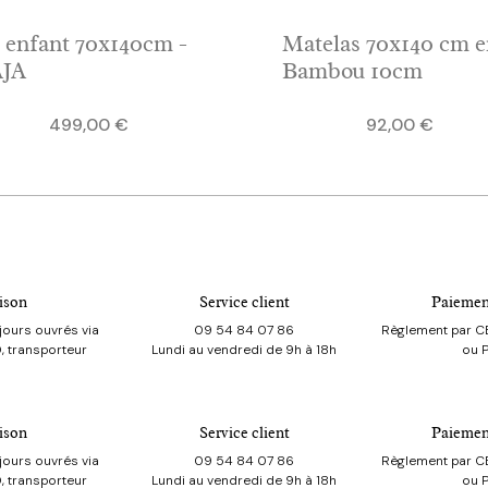
t enfant 70x140cm -
Matelas 70x140 cm 
JA
Bambou 10cm
Prix
Prix
499,00 €
92,00 €
ison
Service client
Paiemen
jours ouvrés via
09 54 84 07 86
Règlement par CB
, transporteur
Lundi au vendredi de 9h à 18h
ou 
ison
Service client
Paiemen
jours ouvrés via
09 54 84 07 86
Règlement par CB
, transporteur
Lundi au vendredi de 9h à 18h
ou 