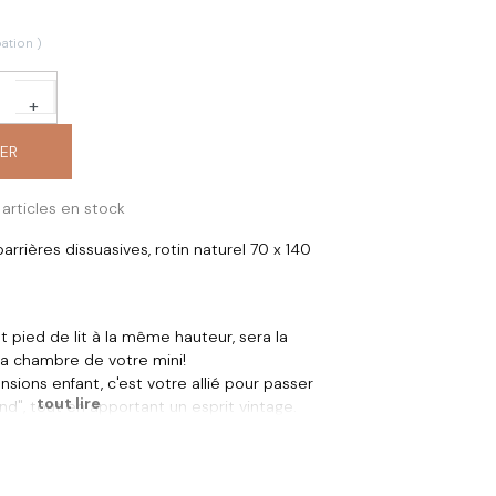
ation )
+
IER
articles en stock
arrières dissuasives, rotin naturel 70 x 140
et pied de lit à la même hauteur, sera la
 la chambre de votre mini!
sions enfant, c'est votre allié pour passer
tout lire
and", tout en apportant un esprit vintage.
es barrières dissuasives pour passer cette
 plaids colorés, il fera une belle pièce