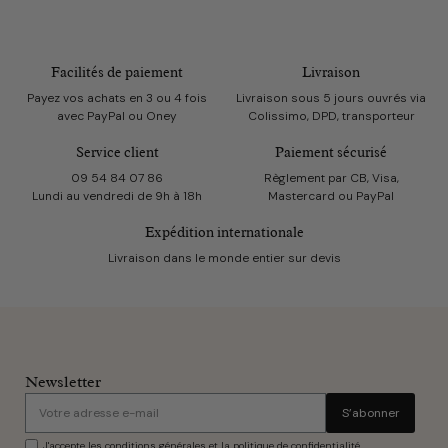
Facilités de paiement
Livraison
Payez vos achats en 3 ou 4 fois
Livraison sous 5 jours ouvrés via
avec PayPal ou Oney
Colissimo, DPD, transporteur
Service client
Paiement sécurisé
09 54 84 07 86
Règlement par CB, Visa,
Lundi au vendredi de 9h à 18h
Mastercard ou PayPal
Expédition internationale
Livraison dans le monde entier sur devis
Newsletter
S’abonner
J'accepte les conditions générales et la politique de confidentialité