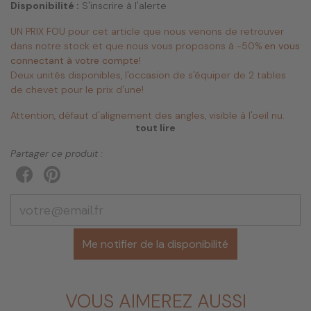
Disponibilité :
S'inscrire à l'alerte
UN PRIX FOU pour cet article que nous venons de retrouver
dans notre stock et que nous vous proposons à -50%
en vous
connectant à votre compte
!
Deux unités disponibles, l'occasion de s'équiper de 2 tables
de chevet pour le prix d'une!
Attention, défaut d'alignement des angles, visible à l'oeil nu.
tout lire
Chevet bois massif naturel et gris.
Partager ce produit :
Conçu pour trôner à côté du lit, il apporte un esprit design
scandinave à la chambre ou au séjour.
On craque pour ses couleurs douces et ses angles arrondis!
Le petit +: Son grand tiroir pour un rangement parfait.
Me notifier de la disponibilité
Coloris: Naturel, intérieur et façade tiroir gris
Matière: Bois massif (Mindy)
Dimensions produit: 50(l) x 35(p) x 55(h) cm
VOUS AIMEREZ AUSSI
Poids produit: 13 kg