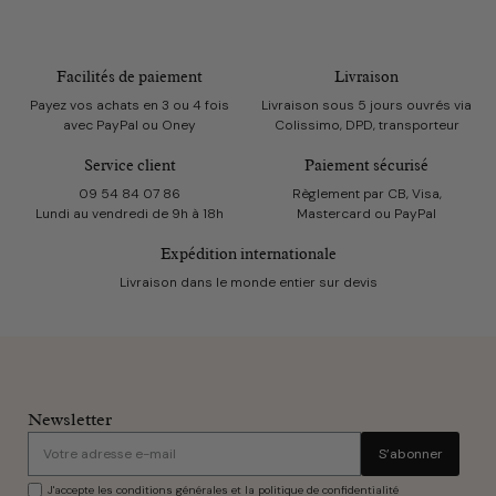
Facilités de paiement
Livraison
Payez vos achats en 3 ou 4 fois
Livraison sous 5 jours ouvrés via
avec PayPal ou Oney
Colissimo, DPD, transporteur
Service client
Paiement sécurisé
09 54 84 07 86
Règlement par CB, Visa,
Lundi au vendredi de 9h à 18h
Mastercard ou PayPal
Expédition internationale
Livraison dans le monde entier sur devis
Newsletter
S’abonner
J'accepte les conditions générales et la politique de confidentialité