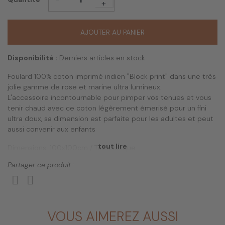
+
AJOUTER AU PANIER
Disponibilité :
Derniers articles en stock
Foulard 100% coton imprimé indien "Block print" dans une très
jolie gamme de rose et marine ultra lumineux.
L'accessoire incontournable pour pimper vos tenues et vous
tenir chaud avec ce coton légèrement émerisé pour un fini
ultra doux, sa dimension est parfaite pour les adultes et peut
aussi convenir aux enfants
tout lire
Dimensions: 100x100cm / Taille Unique
Matière: 100% coton
Partager ce produit :
Origine: Inde
Il est recommandé de laver votre foulard à froid, séparément, en programme
délicat.
Ne pas sécher en machine.
VOUS AIMEREZ AUSSI