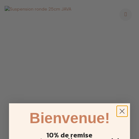
Certains coloris vifs peuvent parfois déteindre par frottement sur d'autres
matières, et particulièrement sur les coloris clairs.
Pour éviter cela, nous vous conseillons de laver séparément votre foulard
avant de le porter pour la première fois.
Bienvenue!
10% de remise