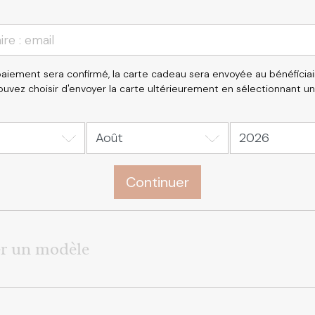
aiement sera confirmé, la carte cadeau sera envoyée au bénéficiai
ouvez choisir d'envoyer la carte ultérieurement en sélectionnant un
Continuer
er un modèle
te cadeau (
1
)
cadeau (
1
)