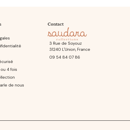
ER
s
Contact
gales
3 Rue de Soyouz
identialité
31240 L'Union, France
09 54 84 07 86
écurisé
ou 4 fois
llection
arle de nous