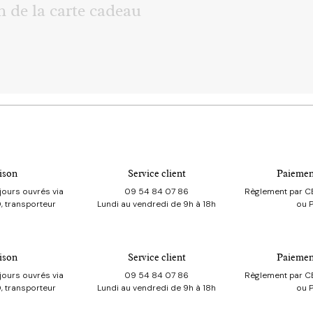
 de la carte cadeau
mage
Continuer
ison
Service client
Paiemen
jours ouvrés via
09 54 84 07 86
Règlement par CB
, transporteur
Lundi au vendredi de 9h à 18h
ou 
ison
Service client
Paiemen
jours ouvrés via
09 54 84 07 86
Règlement par CB
, transporteur
Lundi au vendredi de 9h à 18h
ou 
res restants)