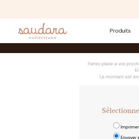
Produits
Faites plaisir à vos proc
E
Le montant est ens
Sélectionn
Imprimer
Envoyer 