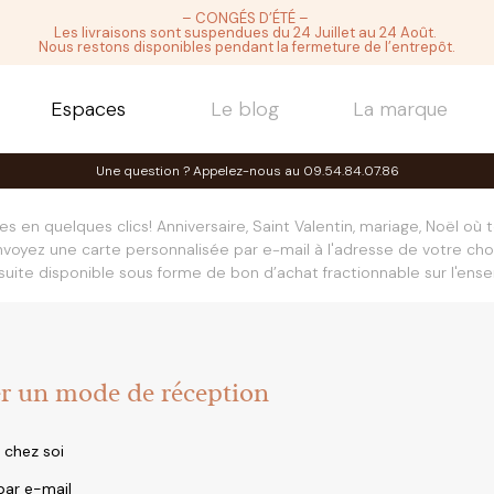
– CONGÉS D’ÉTÉ –
Les livraisons sont suspendues du 24 Juillet au 24 Août.
Nous restons disponibles pendant la fermeture de l’entrepôt.
Espaces
Le blog
La marque
Une question ? Appelez-nous au 09.54.84.07.86
hes en quelques clics! Anniversaire, Saint Valentin, mariage, Noël où 
nvoyez une carte personnalisée par e-mail à l'adresse de votre choi
uite disponible sous forme de bon d’achat fractionnable sur l'ense
er un mode de réception
 chez soi
par e-mail