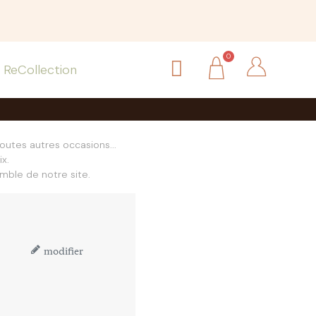
ReCollection
toutes autres occasions...
x.
mble de notre site.
modifier