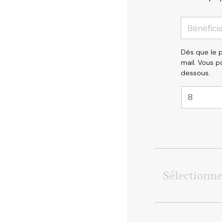
Dés que le p
mail. Vous p
dessous.
Sélectionn
Toutes (
1
)
car