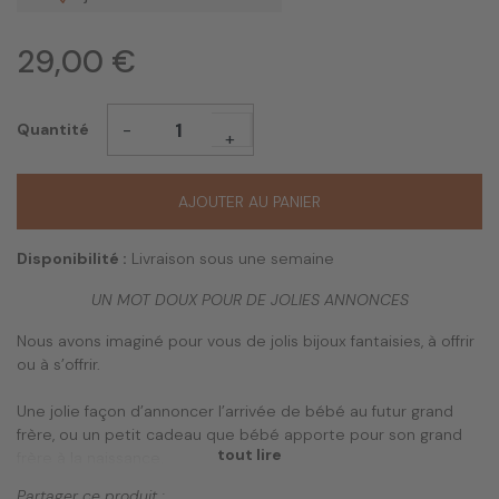
29,00 €
-
Quantité
+
AJOUTER AU PANIER
Disponibilité :
Livraison sous une semaine
UN MOT DOUX POUR DE JOLIES ANNONCES
Nous avons imaginé pour vous de jolis bijoux fantaisies, à offrir
ou à s’offrir.
Une jolie façon d’annoncer l’arrivée de bébé au futur grand
frère, ou un petit cadeau que bébé apporte pour son grand
tout lire
frère à la naissance.
Les perles reprennent le code de l’alphabet morse pour
Partager ce produit :