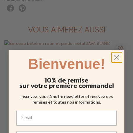
traduire un message secret dont vous serez le/la seule à
connaitre la signification.
Le plus difficile sera de n’en choisir qu’un, alors pourquoi
résister ;) ils seront parfaits en accumulation.
VOUS AIMEREZ AUSSI
Bracelet TU VAS ETRE GRAND FRERE- Perles plaquées Argent
et bleues, sur lien coulissant et réglable bleu marine.
Bienvenue!
10% de remise
sur votre première commande!
Inscrivez-vous à notre newsletter et recevez des
remises et toutes nos informations
.