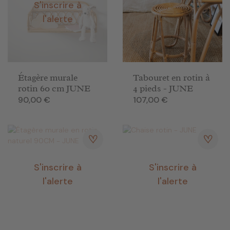
S'inscrire à
l'alerte
Étagère murale
Tabouret en rotin à
rotin 60 cm JUNE
4 pieds - JUNE
Prix
Prix
90,00 €
107,00 €
S'inscrire à
S'inscrire à
l'alerte
l'alerte