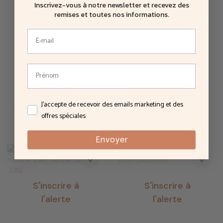
Inscrivez-vous à notre newsletter et recevez des
remises et toutes nos informations
.
Rocking-chair
Bureau console en
enfant en rotin -
rotin naturel -
J'accepte de recevoir des emails marketing et des offres
J'accepte de recevoir des emails marketing et des
JUNE
JUNE
offres spéciales
Prix
Prix
239,00 €
329,00 €
Envoyer
S'inscrire à
S'inscrire à
l'alerte
l'alerte