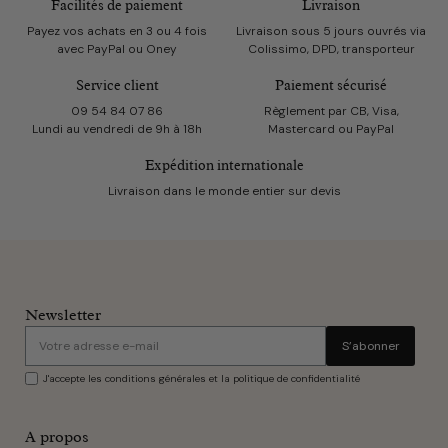
Facilités de paiement
Livraison
Payez vos achats en 3 ou 4 fois
Livraison sous 5 jours ouvrés via
avec PayPal ou Oney
Colissimo, DPD, transporteur
Service client
Paiement sécurisé
09 54 84 07 86
Règlement par CB, Visa,
Lundi au vendredi de 9h à 18h
Mastercard ou PayPal
Expédition internationale
Livraison dans le monde entier sur devis
Newsletter
S’abonner
J'accepte les conditions générales et la politique de confidentialité
A propos