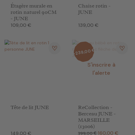
Étagère murale en
Chaise rotin -
rotin naturel 90CM
JUNE
- JUNE
Prix
Prix
109,00 €
139,00 €
-239,00 €
S'inscrire à
l'alerte
Tête de lit JUNE
ReCollection -
Berceau JUNE -
MARSEILLE
(13006)
399,00 €
Prix de base
Prix
Prix
160,00 €
149,00 €