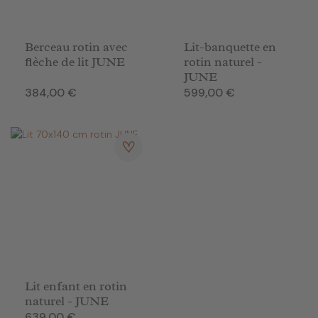
Berceau rotin avec
Lit-banquette en
flèche de lit JUNE
rotin naturel -
JUNE
Prix
Prix
384,00 €
599,00 €
Lit enfant en rotin
naturel - JUNE
Prix
639,00 €