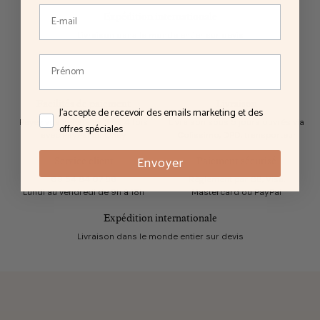
Expédition internationale
Livraison dans le monde entier sur devis
Facilités de paiement
Livraison
J'accepte de recevoir des emails marketing et des offres
J'accepte de recevoir des emails marketing et des
Payez vos achats en 3 ou 4 fois
Livraison sous 5 jours ouvrés via
offres spéciales
avec PayPal ou Oney
Colissimo, DPD, transporteur
Envoyer
Service client
Paiement sécurisé
09 54 84 07 86
Règlement par CB, Visa,
Lundi au vendredi de 9h à 18h
Mastercard ou PayPal
Expédition internationale
Livraison dans le monde entier sur devis